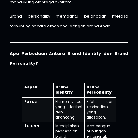
mendukung olahraga ekstrem.
Brand personality membantu pelanggan merasa
terhubung secara emosional dengan brand Anda.
Apa Perbedaan Antara Brand Identity dan Brand
Personality?
Aspek
Brand
Brand
Identity
Personality
Fokus
Elemen visual
Sifat dan
yang terlihat
kepribadian
dan
yang
dirancang.
dirasakan.
Tujuan
Menciptakan
Membangun
pengenalan
hubungan
brand.
emosional.