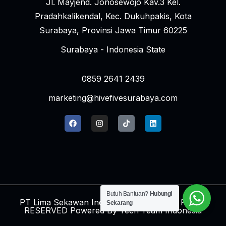
Jl. Mayjend. Jonosewojo Kav.3 Kel.
Pradahkalikendal, Kec. Dukuhpakis, Kota
Surabaya, Provinsi Jawa Timur 60225
Surabaya - Indonesia State
0859 2641 2439
marketing@hivefivesurabaya.com
Butuh Bantuan?
Hubungi
PT Lima Sekawan Indonesia © 2024 ALL RIGHT
Sekarang
RESERVED Powered By
Tech Team Indonesia