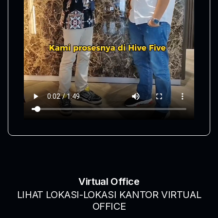
Virtual Office
LIHAT LOKASI-LOKASI KANTOR VIRTUAL
OFFICE