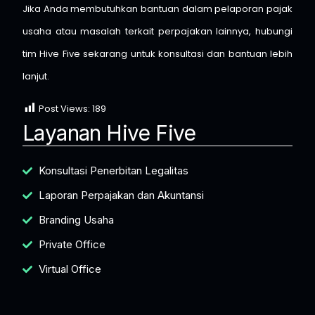
Jika Anda membutuhkan bantuan dalam pelaporan pajak
usaha atau masalah terkait perpajakan lainnya, hubungi
tim Hive Five sekarang untuk konsultasi dan bantuan lebih
lanjut.
Post Views:
189
Layanan Hive Five
Konsultasi Penerbitan Legalitas
Laporan Perpajakan dan Akuntansi
Branding Usaha
Private Office
Virtual Office