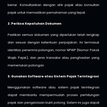
benar. Konsultasikan dengan ahli pajak atau konsultan
pajak untuk memastikan pemahaman yang tepat.
2. Periksa Kepatuhan Dokumen
Pastikan semua dokumen yang diperlukan telah lengkap
dan sesuai dengan ketentuan perpajakan. Ini termasuk
identitas penerima potongan, nomor NPWP (Nomor Pokok
Wajib Pajak), dan jenis transaksi atau penghasilan yang
memerlukan potongan.
3. Gunakan Software atau Sistem Pajak Terintegrasi
Menggunakan software atau sistem pajak terintegrasi
dapat membantu mempermudah proses perhitungan
pajak dan pengelolaan bukti potong. Sistem ini juga dapat