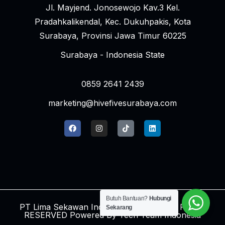
Jl. Mayjend. Jonosewojo Kav.3 Kel.
Pradahkalikendal, Kec. Dukuhpakis, Kota
Surabaya, Provinsi Jawa Timur 60225
Surabaya - Indonesia State
0859 2641 2439
marketing@hivefivesurabaya.com
Butuh Bantuan?
Hubungi
PT Lima Sekawan Indonesia © 2024 ALL RIGHT
Sekarang
RESERVED Powered By
Tech Team Indonesia