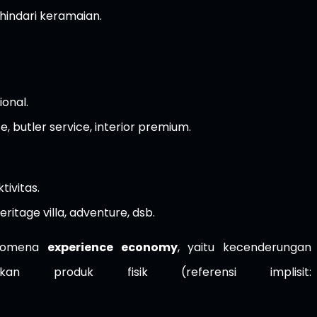
hindari keramaian.
onal.
e, butler service, interior premium.
ivitas.
heritage villa, adventure, dsb.
fenomena
experience economy
, yaitu kecenderungan
n produk fisik (referensi implisit: