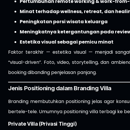
Pertumbuhan remote working & work-from-v
Minat terhadap wellness, retreat, dan heali
Peningkatan porsi wisata keluarga
Meningkatnya ketergantungan pada review 
Estetika visual sebagai pemicu minat
Faktor terakhir — estetika visual — menjadi sanga
“visual-driven”. Foto, video, storytelling, dan ambi
booking dibanding penjelasan panjang.
Jenis Positioning dalam Branding Villa
Branding membutuhkan positioning jelas agar kons
bertele-tele. Umumnya positioning villa terbagi ke b
Private Villa (Privasi Tinggi)