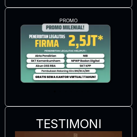
PROMO
TESTIMONI