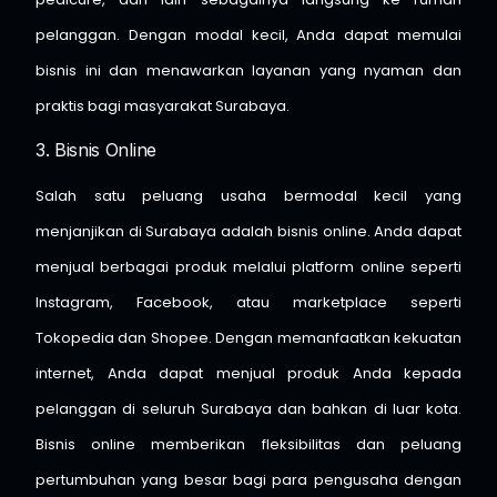
pelanggan. Dengan modal kecil, Anda dapat memulai
bisnis ini dan menawarkan layanan yang nyaman dan
praktis bagi masyarakat Surabaya.
3. Bisnis Online
Salah satu peluang usaha bermodal kecil yang
menjanjikan di Surabaya adalah bisnis online. Anda dapat
menjual berbagai produk melalui platform online seperti
Instagram, Facebook, atau marketplace seperti
Tokopedia dan Shopee. Dengan memanfaatkan kekuatan
internet, Anda dapat menjual produk Anda kepada
pelanggan di seluruh Surabaya dan bahkan di luar kota.
Bisnis online memberikan fleksibilitas dan peluang
pertumbuhan yang besar bagi para pengusaha dengan