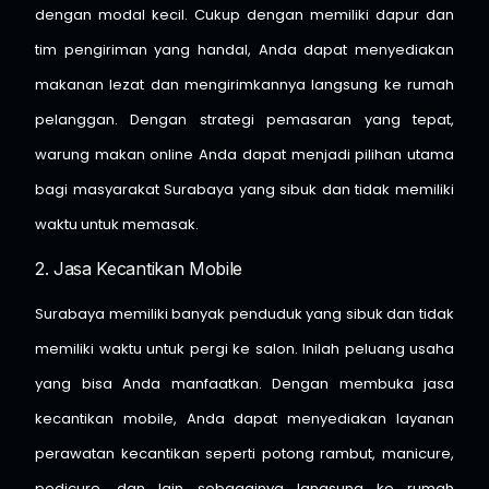
dengan modal kecil. Cukup dengan memiliki dapur dan
tim pengiriman yang handal, Anda dapat menyediakan
makanan lezat dan mengirimkannya langsung ke rumah
pelanggan. Dengan strategi pemasaran yang tepat,
warung makan online Anda dapat menjadi pilihan utama
bagi masyarakat Surabaya yang sibuk dan tidak memiliki
waktu untuk memasak.
2. Jasa Kecantikan Mobile
Surabaya memiliki banyak penduduk yang sibuk dan tidak
memiliki waktu untuk pergi ke salon. Inilah peluang usaha
yang bisa Anda manfaatkan. Dengan membuka jasa
kecantikan mobile, Anda dapat menyediakan layanan
perawatan kecantikan seperti potong rambut, manicure,
pedicure, dan lain sebagainya langsung ke rumah