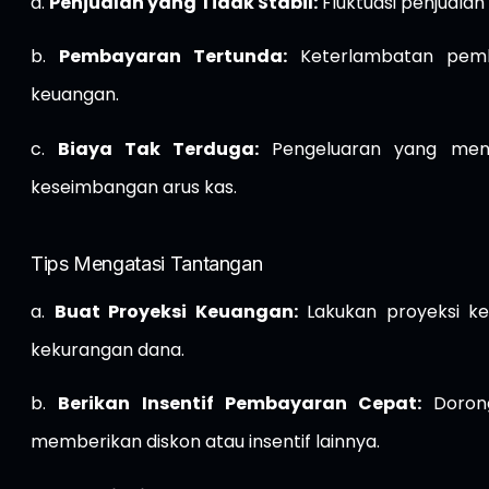
a.
Penjualan yang Tidak Stabil:
Fluktuasi penjualan
b.
Pembayaran Tertunda:
Keterlambatan pemb
keuangan.
c.
Biaya Tak Terduga:
Pengeluaran yang mend
keseimbangan arus kas.
Tips Mengatasi Tantangan
a.
Buat Proyeksi Keuangan:
Lakukan proyeksi ke
kekurangan dana.
b.
Berikan Insentif Pembayaran Cepat:
Dorong
memberikan diskon atau insentif lainnya.