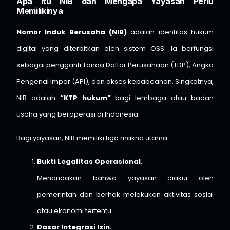
Apa Itu NIB dan Mengapa Yayasan Perlu
Memilikinya
Nomor Induk Berusaha (NIB)
adalah identitas hukum
digital yang diterbitkan oleh sistem OSS. Ia berfungsi
sebagai pengganti Tanda Daftar Perusahaan (TDP), Angka
Pengenal Impor (API), dan akses kepabeanan. Singkatnya,
NIB adalah
“KTP hukum”
bagi lembaga atau badan
usaha yang beroperasi di Indonesia.
Bagi yayasan, NIB memiliki tiga makna utama:
Bukti Legalitas Operasional.
Menandakan bahwa yayasan diakui oleh
pemerintah dan berhak melakukan aktivitas sosial
atau ekonomi tertentu.
Dasar Integrasi Izin.