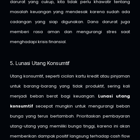
darurat yang cukup, kita tidak perlu khawatir tentang
masalah keuangan yang mendesak karena sudah ada
cadangan yang siap digunakan. Dana darurat juga
memberi rasa aman dan mengurangi stres saat
menghadapi krisis finansial.
5. Lunasi Utang Konsumtif
Utang konsumtif, seperti cicilan kartu kredit atau pinjaman
untuk barang-barang yang tidak produktif, sering kali
menjadi beban berat bagi keuangan.
Lunasi utang
konsumtif
secepat mungkin untuk mengurangi beban
bunga yang terus bertambah. Prioritaskan pembayaran
utang-utang yang memiliki bunga tinggi, karena ini akan
memberikan dampak positif langsung terhadap cash flow