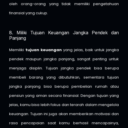
oleh orang-orang yang tidak memiliki pengetahuan
finansial yang cukup.
8. Miliki Tujuan Keuangan Jangka Pendek dan
Panjang
Memiliki
tujuan keuangan
yang jelas, baik untuk jangka
pendek maupun jangka panjang, sangat penting untuk
menjaga disiplin. Tujuan jangka pendek bisa berupa
membeli barang yang dibutuhkan, sementara tujuan
jangka panjang bisa berupa pembelian rumah atau
pensiun yang aman secara finansial. Dengan tujuan yang
jelas, kamu bisa lebih fokus dan terarah dalam mengelola
keuangan. Tujuan ini juga akan memberikan motivasi dan
rasa pencapaian saat kamu berhasil mencapainya,