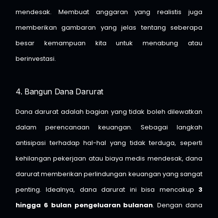
mendesak. Membuat anggaran yang realistis juga
memberikan gambaran yang jelas tentang seberapa
besar kemampuan kita untuk menabung atau
berinvestasi.
4. Bangun Dana Darurat
Dana darurat adalah bagian yang tidak boleh dilewatkan
dalam perencanaan keuangan. Sebagai langkah
antisipasi terhadap hal-hal yang tidak terduga, seperti
kehilangan pekerjaan atau biaya medis mendesak, dana
darurat memberikan perlindungan keuangan yang sangat
penting. Idealnya, dana darurat ini bisa mencakup
3
hingga 6 bulan pengeluaran bulanan
. Dengan dana