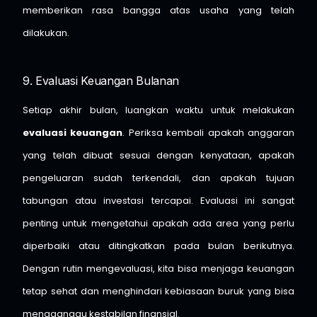
memberikan rasa bangga atas usaha yang telah
dilakukan.
9. Evaluasi Keuangan Bulanan
Setiap akhir bulan, luangkan waktu untuk melakukan
evaluasi keuangan
. Periksa kembali apakah anggaran
yang telah dibuat sesuai dengan kenyataan, apakah
pengeluaran sudah terkendali, dan apakah tujuan
tabungan atau investasi tercapai. Evaluasi ini sangat
penting untuk mengetahui apakah ada area yang perlu
diperbaiki atau ditingkatkan pada bulan berikutnya.
Dengan rutin mengevaluasi, kita bisa menjaga keuangan
tetap sehat dan menghindari kebiasaan buruk yang bisa
mengganggu kestabilan finansial.