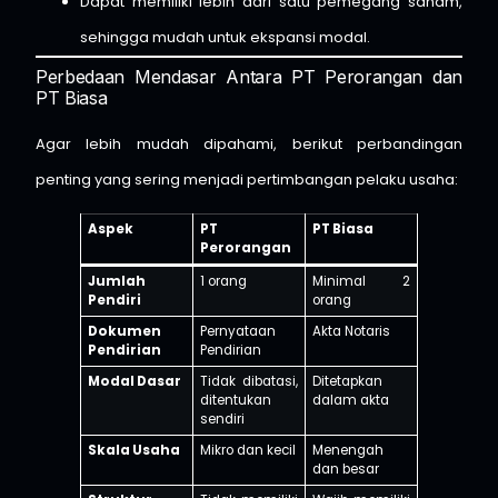
Dapat memiliki lebih dari satu pemegang saham,
sehingga mudah untuk ekspansi modal.
Perbedaan Mendasar Antara PT Perorangan dan
PT Biasa
Agar lebih mudah dipahami, berikut perbandingan
penting yang sering menjadi pertimbangan pelaku usaha:
Aspek
PT
PT Biasa
Perorangan
Jumlah
1 orang
Minimal 2
Pendiri
orang
Dokumen
Pernyataan
Akta Notaris
Pendirian
Pendirian
Modal Dasar
Tidak dibatasi,
Ditetapkan
ditentukan
dalam akta
sendiri
Skala Usaha
Mikro dan kecil
Menengah
dan besar