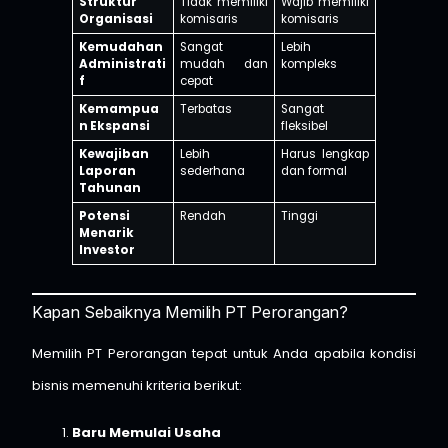
Struktur
Tidak memiliki
Wajib memiliki
Organisasi
komisaris
komisaris
Kemudahan
Sangat
Lebih
Administrati
mudah dan
kompleks
f
cepat
Kemampua
Terbatas
Sangat
n Ekspansi
fleksibel
Kewajiban
Lebih
Harus lengkap
Laporan
sederhana
dan formal
Tahunan
Potensi
Rendah
Tinggi
Menarik
Investor
Kapan Sebaiknya Memilih PT Perorangan?
Memilih PT Perorangan tepat untuk Anda apabila kondisi
bisnis memenuhi kriteria berikut:
Baru Memulai Usaha