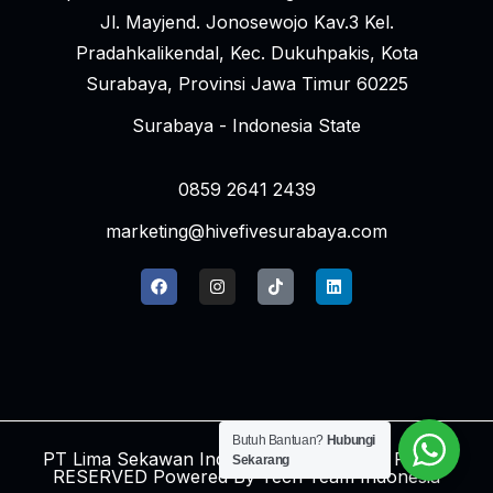
Jl. Mayjend. Jonosewojo Kav.3 Kel.
Pradahkalikendal, Kec. Dukuhpakis, Kota
Surabaya, Provinsi Jawa Timur 60225
Surabaya - Indonesia State
0859 2641 2439
marketing@hivefivesurabaya.com
Butuh Bantuan?
Hubungi
PT Lima Sekawan Indonesia © 2024 ALL RIGHT
Sekarang
RESERVED Powered By
Tech Team Indonesia