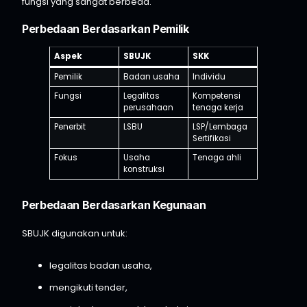
fungsi yang sangat berbeda.
Perbedaan Berdasarkan Pemilik
Aspek
SBUJK
SKK
Pemilik
Badan usaha
Individu
Fungsi
Legalitas
Kompetensi
perusahaan
tenaga kerja
Penerbit
LSBU
LSP/Lembaga
Sertifikasi
Fokus
Usaha
Tenaga ahli
konstruksi
Perbedaan Berdasarkan Kegunaan
SBUJK digunakan untuk:
legalitas badan usaha,
mengikuti tender,